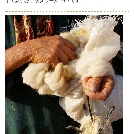
手で紡いだ手紡ぎウール100%です