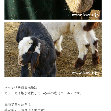
ギャッベを織る毛糸は、
カシュガイ族が遊牧している羊の毛（ウール）です。
高地で育った羊は
毛が長く（写真は子羊です）