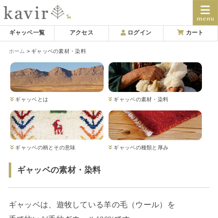
Skip
ギャッベ一覧
アクセス
ログイン
カート
to
ホーム
ギャッベの素材・染料
content
ギャッベとは
ギャッベの素材・染料
ギャッベの柄とその意味
ギャッベの種類と厚み
ギャッベの素材・染料
ギャッベは、遊牧している羊の毛（ウール）を