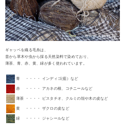
ギャッベを織る毛糸は、
昔から草木や虫から採る天然染料で染めており、
薄茶、青、赤、黄、緑が多く使われています。
青
・・・・
インディゴ(藍）など
赤
・・・・
アカネの根、コチニールなど
薄茶
・・・・
ピスタチオ、クルミの殻や木の皮など
黄
・・・・
ザクロの皮など
緑
・・・・
ジャシールなど