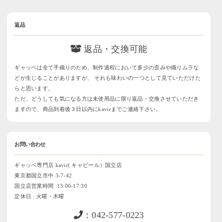
返品
返品・交換可能
ギャッベは全て手織りのため、制作過程において多少の歪みや織りムラな
どが生じることがありますが、 それも味わいの一つとして見ていただけた
らと思います。
ただ、どうしても気になる方は未使用品に限り返品・交換させていただき
ますので、商品到着後３日以内にkavirまでご連絡下さい。
お問い合わせ
ギャッベ専門店 kavir( キャビール）国立店
東京都国立市中 3-7-42
国立店営業時間 :13:00-17:30
定休日 : 火曜・木曜
：042-577-0223