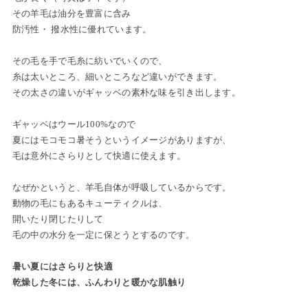
その羊毛は油分を豊富に含み
防汚性・ 撥水性に優れています。
その毛を手で毛糸に紡いでいくので、
糸は太いところ、細いところなど違いができます。
その太さの違いがギャッベの素朴な味を引き出します。
ギャッベはウール100%なので
夏にはモコモコ暑そうというイメージがありますが、
毛は意外にさらりとして快適に使えます。
なぜかというと、羊毛自体が呼吸しているからです。
動物の毛にもあるキューティクルは、
開いたり閉じたりして
毛の中の水分を一定に保とうとするのです。
暑い夏にはさらりと快適
乾燥した冬には、ふんわりと暖かな肌触り