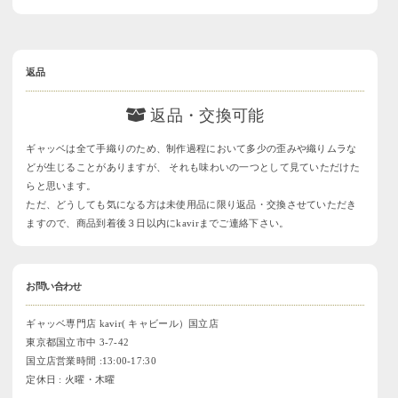
返品
返品・交換可能
ギャッベは全て手織りのため、制作過程において多少の歪みや織りムラな
どが生じることがありますが、 それも味わいの一つとして見ていただけた
らと思います。
ただ、どうしても気になる方は未使用品に限り返品・交換させていただき
ますので、商品到着後３日以内にkavirまでご連絡下さい。
お問い合わせ
ギャッベ専門店 kavir( キャビール）国立店
東京都国立市中 3-7-42
国立店営業時間 :13:00-17:30
定休日 : 火曜・木曜