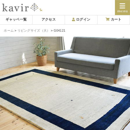
Skip
ギャッベ一覧
アクセス
ログイン
カート
to
ホーム
リビングサイズ（大）
G04121
content