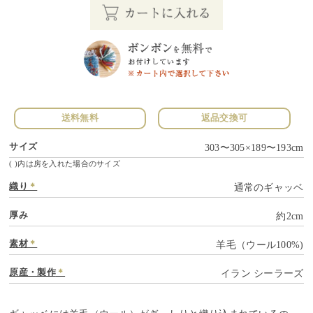
送料無料
返品交換可
サイズ
303〜305×189〜193cm
( )内は房を入れた場合のサイズ
織り
＊
通常のギャッベ
厚み
約2cm
素材
＊
羊毛（ウール100%)
原産・製作
＊
イラン シーラーズ