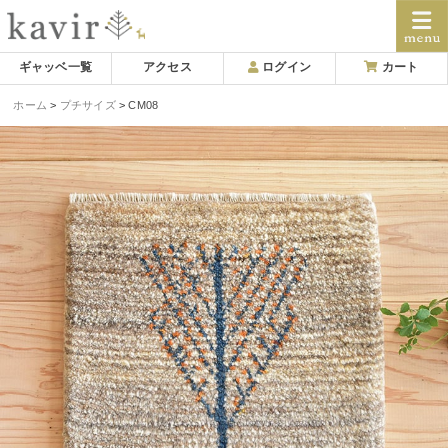
Skip
ギャッベ一覧
アクセス
ログイン
カート
to
ホーム
プチサイズ
CM08
content