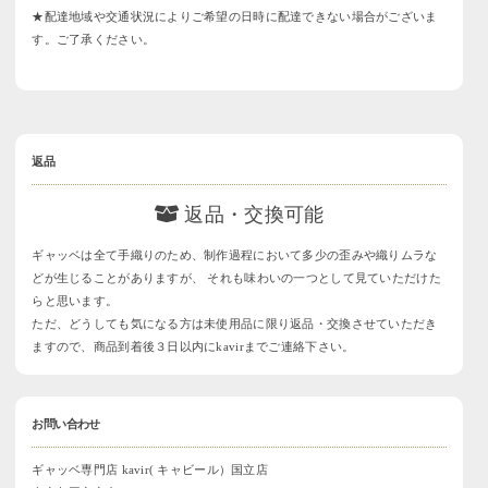
★配達地域や交通状況によりご希望の日時に配達できない場合がございま
す。ご了承ください。
返品
返品・交換可能
ギャッベは全て手織りのため、制作過程において多少の歪みや織りムラな
どが生じることがありますが、 それも味わいの一つとして見ていただけた
らと思います。
ただ、どうしても気になる方は未使用品に限り返品・交換させていただき
ますので、商品到着後３日以内にkavirまでご連絡下さい。
お問い合わせ
ギャッベ専門店 kavir( キャビール）国立店