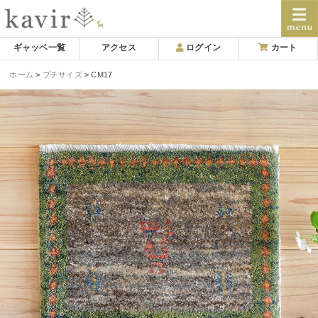
Skip
ギャッベ一覧
アクセス
ログイン
カート
to
ホーム
プチサイズ
CM17
content