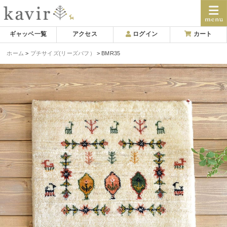
Skip
ギャッベ一覧
アクセス
ログイン
カート
to
ホーム
プチサイズ(リーズバフ）
BMR35
content