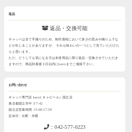
返品
返品・交換可能
ギャッベは全て手織りのため、制作過程において多少の歪みや織りムラな
どが生じることがありますが、 それも味わいの一つとして見ていただけた
らと思います。
ただ、どうしても気になる方は未使用品に限り返品・交換させていただき
ますので、商品到着後３日以内にkavirまでご連絡下さい。
お問い合わせ
ギャッベ専門店 kavir( キャビール）国立店
東京都国立市中 3-7-42
国立店営業時間 :13:00-17:30
定休日 : 火曜・木曜
：042-577-0223