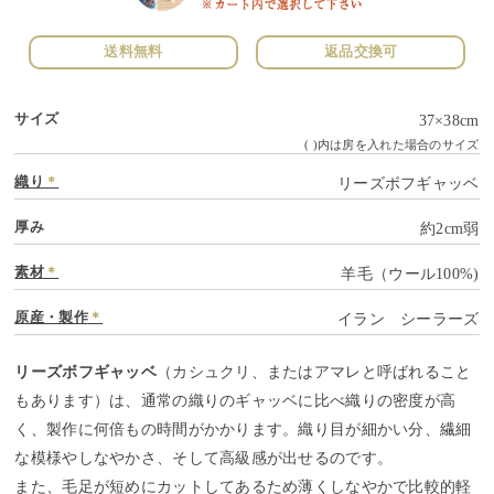
送料無料
返品交換可
サイズ
37×38cm
( )内は房を入れた場合のサイズ
織り
＊
リーズボフギャッベ
厚み
約2cm弱
素材
＊
羊毛（ウール100%)
原産・製作
＊
イラン シーラーズ
リーズボフギャッベ
（カシュクリ、またはアマレと呼ばれること
もあります）は、通常の織りのギャッベに比べ織りの密度が高
く、製作に何倍もの時間がかかります。織り目が細かい分、繊細
な模様やしなやかさ、そして高級感が出せるのです。
また、毛足が短めにカットしてあるため薄くしなやかで比較的軽