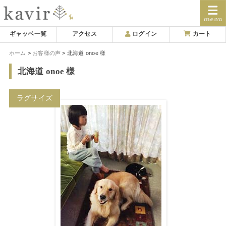
Skip
ギャッベ一覧
アクセス
ログイン
カート
to
ホーム
お客様の声
北海道 onoe 様
content
北海道 onoe 様
ラグサイズ