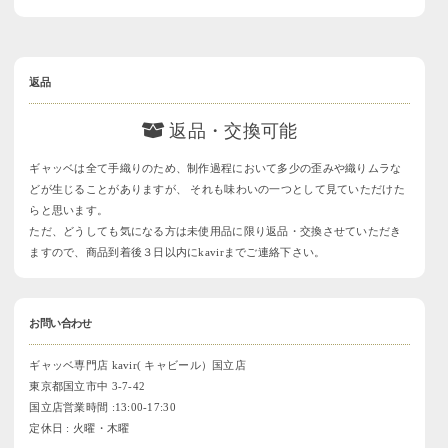
返品
返品・交換可能
ギャッベは全て手織りのため、制作過程において多少の歪みや織りムラな
どが生じることがありますが、 それも味わいの一つとして見ていただけた
らと思います。
ただ、どうしても気になる方は未使用品に限り返品・交換させていただき
ますので、商品到着後３日以内にkavirまでご連絡下さい。
お問い合わせ
ギャッベ専門店 kavir( キャビール）国立店
東京都国立市中 3-7-42
国立店営業時間 :13:00-17:30
定休日 : 火曜・木曜