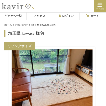
Skip
ギャッベ一覧
アクセス
ログイン
カート
to
ホーム
お客様の声
埼玉県 kowase 様宅
content
埼玉県 kowase 様宅
リビングサイズ