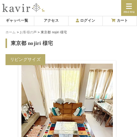
Skip
ギャッベ一覧
アクセス
ログイン
カート
to
ホーム
お客様の声
東京都 nojiri 様宅
content
東京都 nojiri 様宅
リビングサイズ