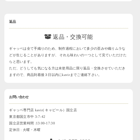
返品
返品・交換可能
ギャッベは全て手織りのため、制作過程において多少の歪みや織りムラな
どが生じることがありますが、 それも味わいの一つとして見ていただけた
らと思います。
ただ、どうしても気になる方は未使用品に限り返品・交換させていただき
ますので、商品到着後３日以内にkavirまでご連絡下さい。
お問い合わせ
ギャッベ専門店 kavir( キャビール）国立店
東京都国立市中 3-7-42
国立店営業時間 :13:00-17:30
定休日 : 火曜・木曜