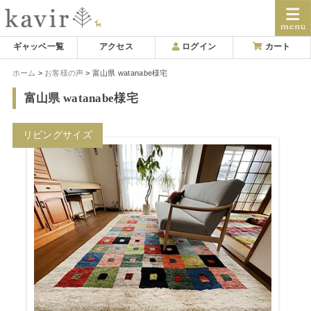
Skip
ギャッベ一覧
アクセス
ログイン
カート
to
ホーム
お客様の声
富山県 watanabe様宅
content
富山県 watanabe様宅
リビングサイズ